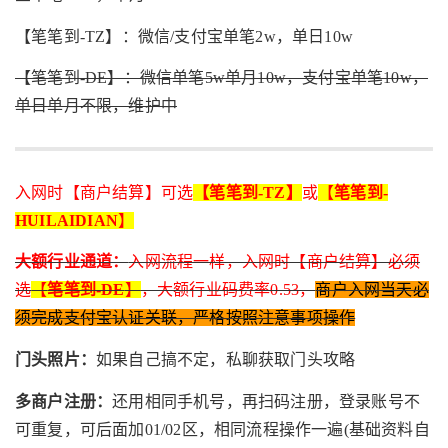
【笔笔到-TZ】：微信/支付宝单笔2w，单日10w
【笔笔到-DE】：微信单笔5w单月10w，支付宝单笔10w，
单日单月不限，维护中
入网时【商户结算】可选
【笔笔到-TZ】
或
【
笔笔到-
HUILAIDIAN
】
大额行业通道：
入网流程一样，入网时【商户结算】必须
选
【
笔笔到-DE
】
，大额行业码费率0.53，
商户入网当天必
须完成支付宝认证关联，严格按照注意事项操作
门头照片：
如果自己搞不定，私聊获取门头攻略
多商户注册：
还用相同手机号，再扫码注册，登录账号不
可重复，可后面加01/02区，相同流程操作一遍(基础资料自