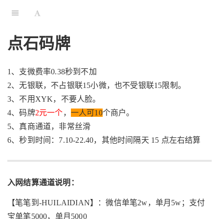
点石码牌
1、支微费率0.38秒到不加
2、无银联，不占银联15小微，也不受银联15限制。
3、不用XYK，不要人脸。
4、码牌
2元一个
，
一人可10
个商户。
5、真商通道，非常丝滑
6、秒到时间：7.10-22.40，其他时间隔天 15 点左右结算
入网结算通道说明：
【笔笔到-HUILAIDIAN】：微信单笔2w，单月5w；支付
宝单笔5000，单月5000